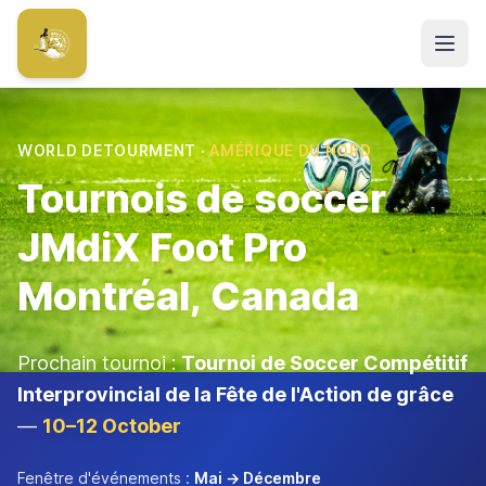
Aller au contenu principal
WORLD DETOURMENT ·
AMÉRIQUE DU NORD
Tournois de soccer
JMdiX Foot Pro
Montréal, Canada
Prochain tournoi :
Tournoi de Soccer Compétitif
Interprovincial de la Fête de l'Action de grâce
—
10–12 October
Fenêtre d'événements :
Mai → Décembre