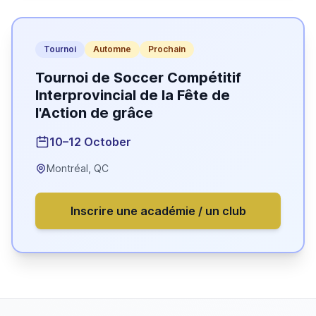
Tournoi
Automne
Prochain
Tournoi de Soccer Compétitif
Interprovincial de la Fête de
l'Action de grâce
10–12 October
Montréal, QC
Inscrire une académie / un club
Saison Hiver
Saison Printemps
Saison Été
Saison Automne